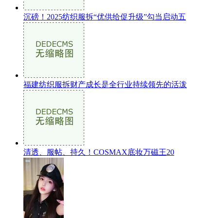
沉磅！2025纺织服拆“优供给促升级”勾当启动五
福建纺织服拆财产成长是全行业持续领先的活泼
清透、服帖、持久！COSMAX底妆万磁王20