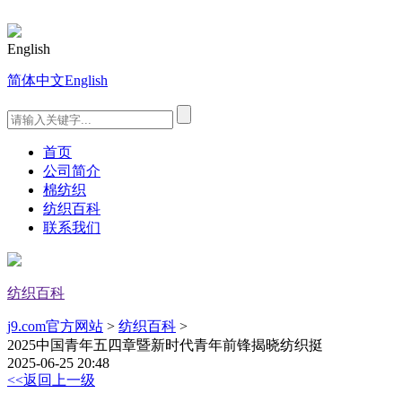
English
简体中文
English
首页
公司简介
棉纺织
纺织百科
联系我们
纺织百科
j9.com官方网站
>
纺织百科
>
2025中国青年五四章暨新时代青年前锋揭晓纺织挺
2025-06-25 20:48
<<返回上一级