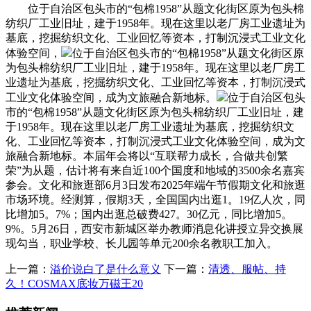
位于自治区包头市的“包棉1958”从题文化街区原为包头棉
纺织厂工业旧址，建于1958年。现在这里以老厂房工业遗址为
基底，挖掘纺织文化、工业回忆等资本，打制沉浸式工业文化
体验空间，
位于自治区包头市的“包棉1958”从题文化街区原
为包头棉纺织厂工业旧址，建于1958年。现在这里以老厂房工
业遗址为基底，挖掘纺织文化、工业回忆等资本，打制沉浸式
工业文化体验空间，成为文旅融合新地标。
位于自治区包头
市的“包棉1958”从题文化街区原为包头棉纺织厂工业旧址，建
于1958年。现在这里以老厂房工业遗址为基底，挖掘纺织文
化、工业回忆等资本，打制沉浸式工业文化体验空间，成为文
旅融合新地标。本届年会将以“互联帮力成长，合做共创繁
荣”为从题，估计将有来自近100个国度和地域的3500余名嘉宾
参会。文化和旅逛部6月3日发布2025年端午节假期文化和旅逛
市场环境。经测算，假期3天，全国国内出逛1。19亿人次，同
比增加5。7%；国内出逛总破费427。30亿元，同比增加5。
9%。5月26日，西安市新城区举办教师消息化讲授立异交换展
现勾当，职业学校、长儿园等单元200余名教职工加入。
上一篇：
溢价说白了是什么意义
下一篇：
清透、服帖、持
久！COSMAX底妆万磁王20