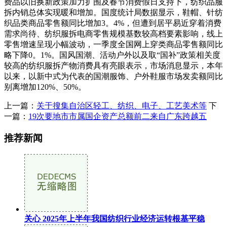
费品以旧换新政策加力扩围及春节消费假日支持下，纺织品服
拆内销总体实现暖和增加。国度统计局数据显示，鞋帽、针纺
织品类商品零售额同比增加3。4%，但遭到居平易近穿着消费
需求尚待、纺织服拆电商零售规模基数较高档要素影响，线上
零售增速呈现小幅波动，一季度全国网上穿类商品零售额同比
略下降0。1%。国风国潮、活动户外以及取“国补”政策相关度
较高的纺织服拆产物消费具有亮眼表示，市场消息显示，本年
以来，以新中式为代表的国潮服饰、户外鞋服市场发卖额同比
别离增加120%、50%。
上一篇：
关于搜集自治区轻工、纺织、电子、工艺美术等
下
一篇：
19次要地市市属国企资产总额前二来自广东跨越五
推荐新闻
关心 2025年上半年我国纺织行业经济运转根基平稳