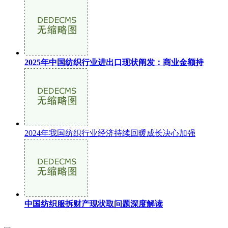
2025年中国纺织行业进出口现状阐发：商业金额持
2024年我国纺织行业经济持续回暖成长决心加强
中国纺织服拆财产现状取问题深度解读