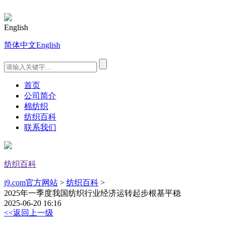
English
简体中文
English
首页
公司简介
棉纺织
纺织百科
联系我们
纺织百科
j9.com官方网站
>
纺织百科
>
2025年一季度我国纺织行业经济运转起步根基平稳
2025-06-20 16:16
<<返回上一级