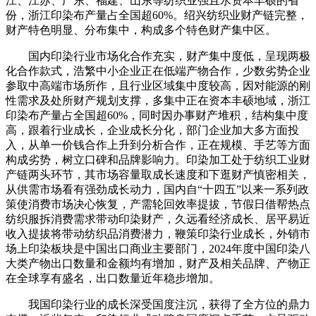
江、江苏、广东、福建、山东等纺织业强且水资本丰硕的省
份，浙江印染布产量占全国超60%。绍兴纺织业财产链完整，
财产特色明显、分布集中，构成多个特色财产集中区。
国内印染行业市场化合作充实，财产集中度低，呈现两极
化合作款式，浩繁中小企业正在低端产物合作，少数劣势企业
参取中高端市场所作，且行业区域集中度较高，因对能源的刚
性需求及处所财产规划支撑，多集中正在资本丰硕地域，浙江
印染布产量占全国超60%，同时因办事财产堆积，结构集中度
高，跟着行业成长，企业成长分化，部门企业加大多方面投
入，从单一价钱合作上升到分析合作，正在规模、手艺等方面
构成劣势，树立口碑和品牌影响力。印染加工处于纺织工业财
产链两头环节，其市场容量取成长速度和下逛财产慎密相关，
从供需市场看有强劲成长动力，国内自“十四五”以来一系列政
策使消费市场决心恢复，产需轮回效率提拔，节假日借帮热点
纺织服拆消费需求带动印染财产，久远看经济成长、居平易近
收入提拔将带动纺织品消费潜力，鞭策印染行业成长，外销市
场上印染板块是中国出口商业主要部门，2024年度中国印染八
大类产物出口数量和金额均有增加，财产及相关品牌、产物正
在全球享有盛名，出口数量近年稳步增加。
我国印染行业的成长深受国度注沉，获得了全方位的鼎力