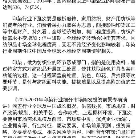
相关数据表白，2014年，国内规模以上印染企业的印染布产量
达到536。74亿米。
印染行业下逛次要是服拆服饰、家用纺织、财产用纺织等
消费者的行业。消费者采办力取采办志愿，间接影响印染加工
等中逛财产。持久看，全球经济增加、糊口程度提高，纺织产
物需求不变增加；但中短期，全球经济波动会冲击其需求。且
纺织品市场全球化程度高，受宏不雅经济变化影响较着，印染
行业周期性取中国及全球宏不雅经济周期慎密相关。
印染，做为纺织业的环节形成部门，指的是使用染料，通
过特定方式对纺织品开展加工处置，使其获取颜色并具备某种
功能的过程。这一过程涵盖前处置、染色、印花、后拾掇等次
要环节，是付与纺织面料功能、提拔质量以及提高附加值的主
要步调。
《2025-2031年印染行业细分市场阐发投资前景专项演
讲》涵盖行业全球及中国成长概况、供需数据、市场规模，财
产政策/规划、相关手艺、合作款式、上逛原料环境、下逛次
要使用市场需求规模及前景、市场集中度、沉点企业/玩家，
企业拥有率、行业特征、驱动要素、市场前景预测，投资策
略、次要壁垒形成、相关风险等内容。同时普华有策消息征询