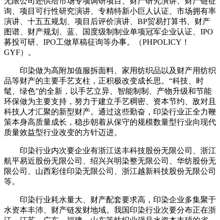
无限公司还供给市场专项调研项目、财产研究演讲、财产链征
询、项目可行性研究演讲、专精特新小巨人认证、市场拥有率
演讲、十五五规划、项目后评价演讲、BP贸易打算书、财产
图谱、财产规划、蓝、国度级制制业单项冠军企业认证、IPO
募投可研、IPO工做草稿征询等办事。（PHPOLICY！
GYF）。
印染做为高附加值服拆面料、家用纺织品以及财产用纺织
品等财产的主要手艺支柱，正积极改变成长思。“科技、时
髦、绿色”的全新，以手艺立异、智能制制、产物升级和节能
环保做为主要支持，努力于建立手艺稠密、资本节约、敌对且
科技人才汇聚的新型财产。通过这些勤奋，印染行业正全力鞭
策本身高质量成长，稳步朝着从保守的规模数量型行业向现代
质量效益型行业改变的方针迈进。
印染行业内次要企业有浙江送丰科技股份无限公司、浙江
航平易近股份无限公司、绍兴兴明染整无限公司、华纺股份无
限公司、山西彩佳印染无限公司、浙江越新科技股份无限公司
等。
印染行业耗水量大、财产配套要求高，印染企业多集聚于
水资本丰沛、财产链发财地域。我国印染行业次要分布正在浙