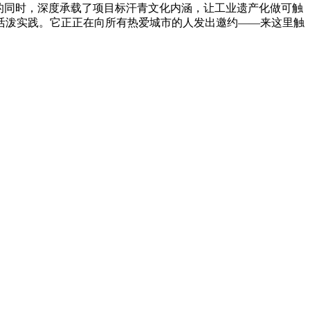
度的同时，深度承载了项目标汗青文化内涵，让工业遗产化做可触
活泼实践。它正正在向所有热爱城市的人发出邀约——来这里触