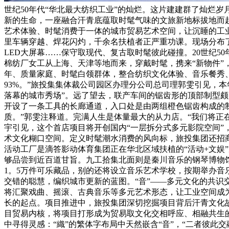
世纪50年代“华北最大纺织工业”的灿烂。这片建建群了灿烂
新的生命，一座融合汗青底蕴取时髦气味的文旅新地标拔地而起
艺术体验、时髦消费于一体的城市贸易艺术空间，让沉睡的工业
里车辆穿越、焊花闪灼，千余名扶植者正严重功课。现场分布
LED大屏幕……保守取现代、复古取时髦彼此碰撞。20世纪5
棉纺厂女工从上海、天津等地而来，穿戴时髦，携来“新物件”，
年、质量家庭、时髦白领群体，整合纺织文化体验、音乐餐秀、
93%。”旅投集集体裁公司园区办理分公司总司理郭雯引见，本
落幕的城市秀场”。远了望去，联产车间的锯齿形的顶部制型
开设了一条工具的长廊通道，入口处是由两组橙色锯齿构成的制型
质。”郭雯注释道。完满人生是体量最大的从力店。“我们将正
宇引见，这个首店项目将开创国内“一层拆分式多元影院空间”
术文化糊口空间。定义时髦潮水消费的风向标，旅投集团还招
活动工厂是滴答影动体育集团正在华北区域扶植的“活动+文娱
够品尝到近百道甘旨。九工拾集北面则是秦川音乐的钢琴博物
1。5万件可乐藏品，别的还将设立音乐艺术学校，按期举办音
交错的聪慧，编织城市更新的蓝图。“音”——多元文化的共识交
将汇聚戏曲、摇滚、古典音乐等多元艺术形态，让工业空间成为文
长的起点。项目推进中，旅投集团深切挖掘项目背后汗青文化
目贸易内核，将项目打形成为贸易取文化交相呼应、相融共生的
中寻得灵感：“織”的繁体字布局中天然嵌含“音”，“二者彼此