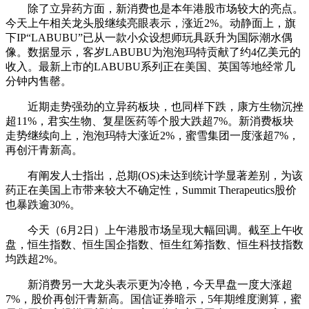
除了立异药方面，新消费也是本年港股市场较大的亮点。
今天上午相关龙头股继续亮眼表示，涨近2%。动静面上，旗
下IP“LABUBU”已从一款小众设想师玩具跃升为国际潮水偶
像。数据显示，客岁LABUBU为泡泡玛特贡献了约4亿美元的
收入。最新上市的LABUBU系列正在美国、英国等地经常几
分钟内售罄。
近期走势强劲的立异药板块，也同样下跌，康方生物沉挫
超11%，君实生物、复星医药等个股大跌超7%。新消费板块
走势继续向上，泡泡玛特大涨近2%，蜜雪集团一度涨超7%，
再创汗青新高。
有阐发人士指出，总期(OS)未达到统计学显著差别，为该
药正在美国上市带来较大不确定性，Summit Therapeutics股价
也暴跌逾30%。
今天（6月2日）上午港股市场呈现大幅回调。截至上午收
盘，恒生指数、恒生国企指数、恒生红筹指数、恒生科技指数
均跌超2%。
新消费另一大龙头表示更为冷艳，今天早盘一度大涨超
7%，股价再创汗青新高。国信证券暗示，5年期维度测算，蜜