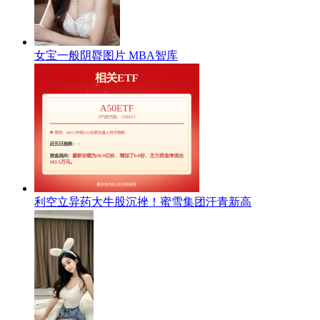
女宝一般阴脣图片 MBA智库
利空立异药大牛股沉挫！蜜雪集团汗青新高