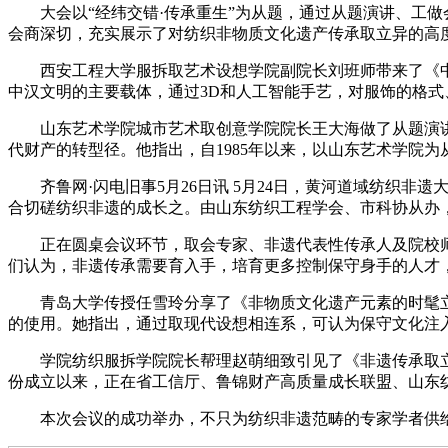
大会以“经纬交错·传承重生”为从题，通过从题演讲、工做
会商深切，充实展示了对纺织非物质文化遗产传承取立异的高
西安工程大学服拆取艺术设想学院副院长刘班师带来了《中
中汉文明的主要载体，通过3D和人工智能手艺，对服饰的格
山东艺术学院城市艺术取创意学院院长王大海做了从题演讲《
代财产的转型径。他指出，自1985年以来，以山东艺术学院
齐鲁网·闪电旧事5月26日讯 5月24日，黄河道域纺织非
合切磋纺织非遗的成长之。由山东纺织工程学会、市科协从办
正在圆桌会议环节，取会专家、非遗代表性传承人及院校师
们认为，非遗传承需要育入手，培育更多控制保守身手的人才
青岛大学传授任雪玲分享了《非物质文化遗产元素的时髦立
的使用。她指出，通过取现代设想相连系，可认为保守文化注
学院纺织服拆学院院长帮理赵萌细致引见了《非遗传承取立异
份成立以来，正在省工信厅、鲁锦财产高质量成长联盟、山东
本次会议的成功举办，不只为纺织非遗范畴的专家学者供给