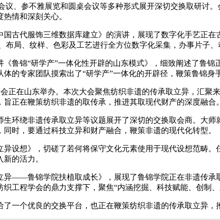
会议、参不雅展览和圆桌会议等多种形式展开深切交换取研讨。
度热情和深刻关心。
国古代服饰三维数据库建立》的演讲，展现了数字化手艺正在古
式、布局、纹样、色彩及工艺进行全方位数字化采集，办事片子、
鲁锦“研学产”一体化性开辟的山东模式》，细致阐述了鲁锦
为从体的专家团队摸索出了“研学产”一体化的开辟径，鞭策鲁锦身
遗大会正在山东举办。本次大会聚焦纺织非遗的传承取立异，汇聚
，旨正在鞭策纺织非遗的取传承，推进其取现代财产的深度融合
生环绕非遗传承取立异等议题展开了深切的交换取会商。大师就
，同时，要通过科技立异和财产融合，鞭策非遗的现代化转型。
异设想》，切磋了若何将保守文化元素使用于现代设想范畴。任
入新的活力。
——鲁锦学院扶植取成长》，展现了鲁锦学院正在非遗传承取立
纺织工程学会的鼎力支撑下，聚焦“内涵挖掘、科技赋能、创制、
了一个优良的交换平台，也正在鞭策纺织非遗的传承取立异，推