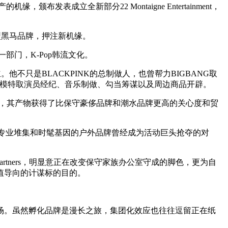
表成立全新部分22 Montaigne Entertainment，
的新型黑马品牌，押注新机缘。
一部门，K-Pop韩流文化。
立。他不只是BLACKPINK的总制做人，也曾帮力BIGBANG取
罗艺人、模特取演员经纪、音乐制做、勾当筹谋以及周边商品开辟。
话，其产物获得了比保守豪侈品牌和潮水品牌更高的关心度和贸
汗青、专业堆集和时髦基因的户外品牌曾经成为活动巨头抢夺的对
6 Partners，明显意正在改变保守家族办公室守成的脚色，更为自
值导向的计谋标的目的。
。虽然孵化品牌是漫长之旅，集团化效应也往往逗留正在纸