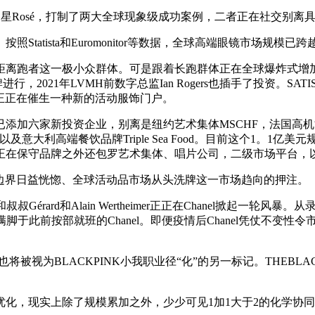
明星Rosé，打制了两大全球现象级成功案例，二者正在社交别离具有
tista和Euromonitor等数据，全球高端眼镜市场规模已跨
长距离跑者这一极小众群体。可是跟着长跑群体正在全球爆炸式增加
品牌进行，2021年LVMH前数字总监Ian Rogers也插手了投
的跑步品牌正正在催生一种新的活动服饰门户。
六家新投资企业，别离是纽约艺术集体MSCHF，法国高机能活动
，以及意大利高端餐饮品牌Triple Sea Food。目前这个1
在保守品牌之外还包罗艺术集体、唱片公司，二级市场平台，以及
髦取活动边界日益恍惚、全球活动品市场从头洗牌这一市场趋向的押注。
叔叔Gérard和Alain Wertheimer正正在Chanel掀起一轮风
不满脚于此前按部就班的Chanel。即便疫情后Chanel凭仗不变性
，也将被视为BLACKPINK小我职业径“化”的另一标记。THEB
，现实上除了规模累加之外，少少可见1加1大于2的化学协同