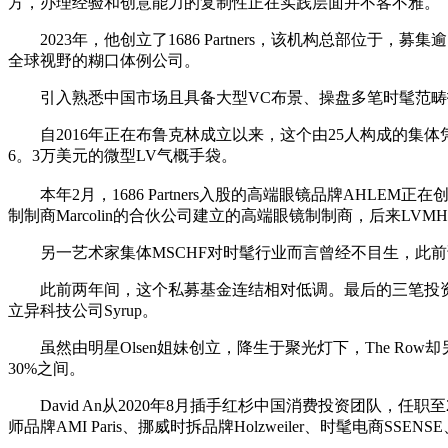
方，办理经验和创意能力的复制性正在实践层面并不客不雅。
2023年，他创立了1686 Partners，该机构总部位
全球视野的糊口体例公司。
引入熟悉中国市场且具备大型VC布景、操盘多笔时髦范畴投资的
自2016年正在布鲁克林成立以来，这个由25人构成的集体
6。3万美元的微型LV气概手袋。
本年2月，1686 Partners入股的高端眼镜品牌AHLEM正在创立
制制商Marcolin的合伙公司建立的高端眼镜制制商，后来LV
另一艺术家集体MSCHF对时髦行业而言曾经不目生，此前
此前两年间，这个私募基金连结相对低调。最后的三笔投资别离为
立异科技公司Syrup。
虽然由明星Olsen姐妹创立，降生于聚光灯下，The Ro
30%之间。
David An从2020年8月插手红杉中国消费投资团队，任
师品牌AMI Paris、挪威时拆品牌Holzweiler、时髦电商SS