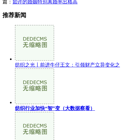
篇：
如许的婚姻特别离婚率出格高
推荐新闻
纺织之光丨前进牛仔王文：引领财产立异变化之
纺织行业加快“智”变（大数据察看）