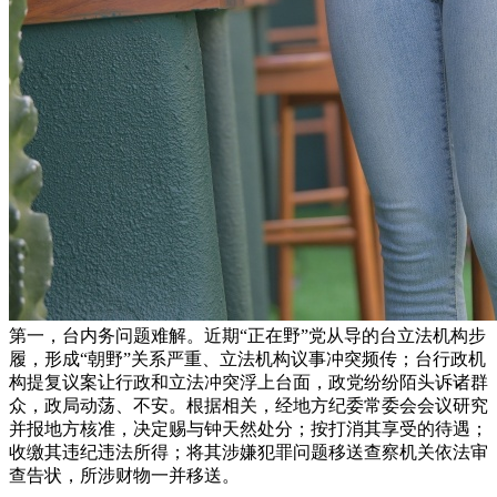
第一，台内务问题难解。近期“正在野”党从导的台立法机构步
履，形成“朝野”关系严重、立法机构议事冲突频传；台行政机
构提复议案让行政和立法冲突浮上台面，政党纷纷陌头诉诸群
众，政局动荡、不安。根据相关，经地方纪委常委会会议研究
并报地方核准，决定赐与钟天然处分；按打消其享受的待遇；
收缴其违纪违法所得；将其涉嫌犯罪问题移送查察机关依法审
查告状，所涉财物一并移送。