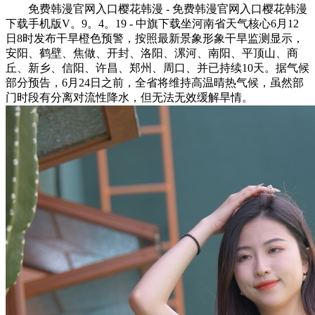
免费韩漫官网入口樱花韩漫 - 免费韩漫官网入口樱花韩漫
下载手机版V。9。4。19 - 中旗下载坐河南省天气核心6月12
日8时发布干旱橙色预警，按照最新景象形象干旱监测显示，
安阳、鹤壁、焦做、开封、洛阳、漯河、南阳、平顶山、商
丘、新乡、信阳、许昌、郑州、周口、并已持续10天。据气候
部分预告，6月24日之前，全省将维持高温晴热气候，虽然部
门时段有分离对流性降水，但无法无效缓解旱情。