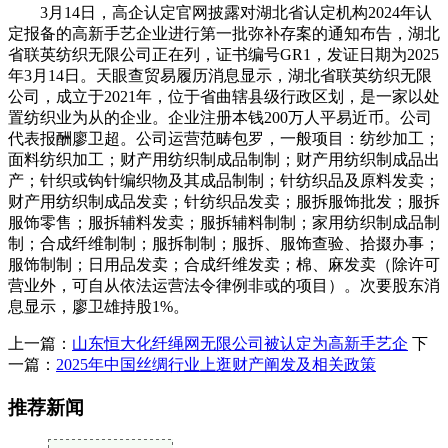
3月14日，高企认定官网披露对湖北省认定机构2024年认
定报备的高新手艺企业进行第一批弥补存案的通知布告，湖北
省联英纺织无限公司正在列，证书编号GR1，发证日期为2025
年3月14日。天眼查贸易履历消息显示，湖北省联英纺织无限
公司，成立于2021年，位于省曲辖县级行政区划，是一家以处
置纺织业为从的企业。企业注册本钱200万人平易近币。公司
代表报酬廖卫超。公司运营范畴包罗，一般项目：纺纱加工；
面料纺织加工；财产用纺织制成品制制；财产用纺织制成品出
产；针织或钩针编织物及其成品制制；针纺织品及原料发卖；
财产用纺织制成品发卖；针纺织品发卖；服拆服饰批发；服拆
服饰零售；服拆辅料发卖；服拆辅料制制；家用纺织制成品制
制；合成纤维制制；服拆制制；服拆、服饰查验、拾掇办事；
服饰制制；日用品发卖；合成纤维发卖；棉、麻发卖（除许可
营业外，可自从依法运营法令律例非或的项目）。次要股东消
息显示，廖卫雄持股1%。
上一篇：
山东恒大化纤绳网无限公司被认定为高新手艺企
下
一篇：
2025年中国丝绸行业上逛财产阐发及相关政策
推荐新闻