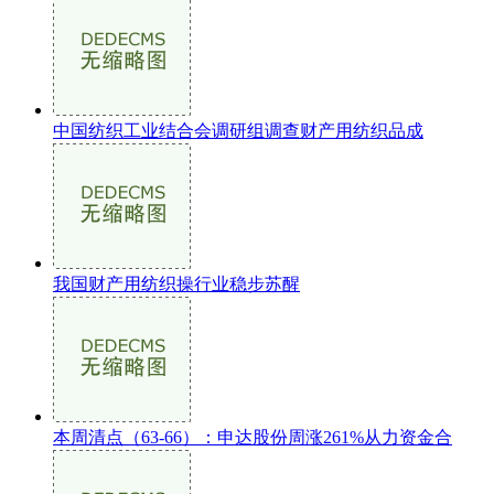
中国纺织工业结合会调研组调查财产用纺织品成
我国财产用纺织操行业稳步苏醒
本周清点（63-66）：申达股份周涨261%从力资金合