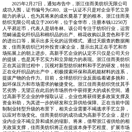
2025年2月27日，通知布告中，浙江佳而美纺织无限公司
成功入围，证书编号为GR0。这一认证不只是对企业手艺立异
能力的承认，也为其将来的成长奠基了更的根本。浙江佳而美
纺织无限公司成立于2005年，位于金华市，注册本钱12250万
人平易近币，代表人是胡冬林。该公司专注于纺织行业，运营
范畴涵盖化纤织品和棉织品的出产、棉花收购以及货色和手艺
的进出口等，展示出多元化的运营模式。通过天眼查的数据阐
发，佳而美纺织已对外投资1家企业，显示出其正在手艺和市
场拓展上的朝上进步。高新手艺企业的认定不只仅是公司天分
的提拔，也是其手艺实力和立异能力的表现。浙江佳而美纺织
正在其运营过程中，沉视对新型纺织材料和手艺的研发，特别
正在化纤织品的出产中，积极摸索环保和高机能材料的连系，
提拔产物的合作力。目前，全球纺织行业反面临着诸多挑和，
如环保压力和市场需求的敏捷变化。浙江佳而美纺织凭仗其手
艺劣势，无望正在此后的市场所作中获得更大的成长空间。通
过高新手艺企业的申报取认证，企业也将获得更多政策支撑及
资金补助，为其进一步的研发和立异供给保障。正在当前中国
制制业转型升级的布景下，相关企业需要不竭逃求手艺立异，
以应对市场变化。佳而美纺织的成功成为高新手艺企业，是行
业内企业不竭立异和成长的缩影。将来，借帮浙江省供给的相
关政策支撑，佳而美纺织将正在提拔本身手艺程度、扩展市场