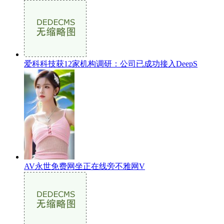
爱科科技获12家机构调研：公司已成功接入DeepS
AV永世免费网坐正在线旁不雅网V